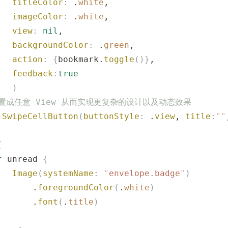
   titleColor
:
 .
white
, 
   imageColor
:
 .
white
, 
   view
:
 nil
,   
   backgroundColor
:
 .
green
,
   action
:
 {
bookmark.
toggle
()}
,
   feedback
:
true
   )
置成任意 View 从而实现更复杂的设计以及动态效果
 SwipeCellButton
(
buttonStyle
:
 .
view
, 
title
:
""
{
f
 unread 
{
   Image
(
systemName
:
 "
envelope.badge
"
)
       .
foregroundColor
(
.
white
)
       .
font
(
.
title
)