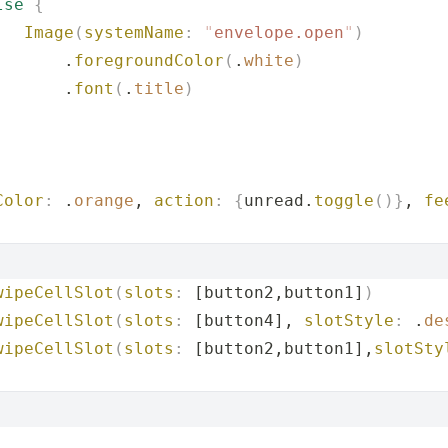
lse
 {
   Image
(
systemName
:
 "
envelope.open
"
)
       .
foregroundColor
(
.
white
)
       .
font
(
.
title
)
Color
:
 .
orange
, 
action
:
 {
unread.
toggle
()}
, 
fe
wipeCellSlot
(
slots
:
 [button2,button1]
)
wipeCellSlot
(
slots
:
 [button4], 
slotStyle
:
 .
de
wipeCellSlot
(
slots
:
 [button2,button1],
slotSty