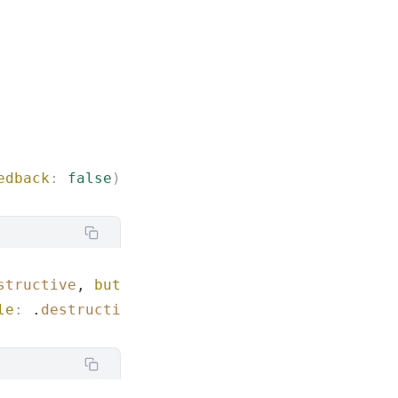
edback
:
 false
)
structive
, 
buttonWidth
:
 60
)
le
:
 .
destructiveDelay
)