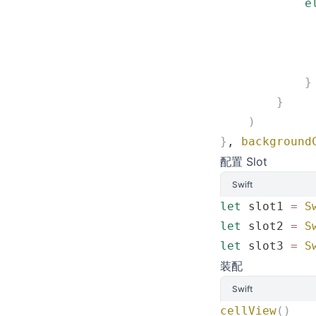
            e
             
             
             
            }
        }
    )
}
, 
background
配置 Slot
Swift
let
 slot1 
=
 S
let
 slot2 
=
 S
let
 slot3 
=
 S
装配
Swift
cellView
()