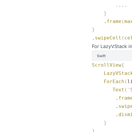
        ....
    }
    .
frame
(
ma
}
.
swipeCell
(
ce
For LazyVStack in
Swift
ScrollView
{
    LazyVStac
    ForEach
(
l
       Text
(
"
        .
fram
        .
swip
        .
dism
    }
}