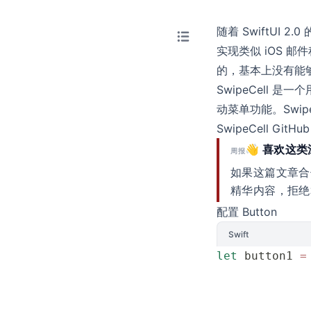
随着 SwiftUI
实现类似 iOS 
的，基本上没有能够很
SwipeCell 是一
动菜单功能。SwipeCe
SwipeCell GitHub
👋 喜欢这
周报
如果这篇文章合
精华内容，拒绝
配置 Button
Swift
let
 button1 
=
             
             