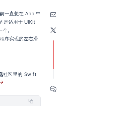
前一直想在 App 中
适用于 UIKit
了一个。
ail 程序实现的左右滑
选
社区里的 Swift
 →