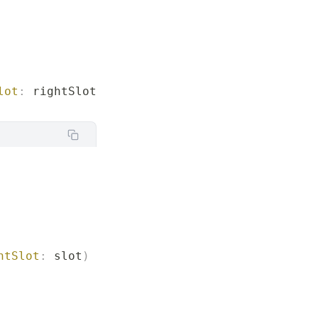
lot
:
 rightSlot,
clip
:
 false
)
htSlot
:
 slot
)