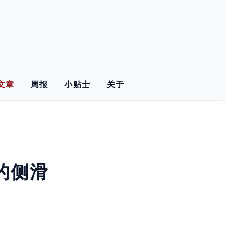
文章
周报
小贴士
关于
程序的侧滑