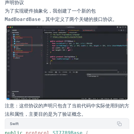
声明协议
为了实现硬件抽象化，我创建了一个新的包
，其中定义了两个关键的接口协议。
MadBoardBase
注意：这些协议的声明只包含了当前代码中实际使用到的方
法和属性，主要目的是为了验证概念。
Swift
public
 protocol
 ST7789Base
 {