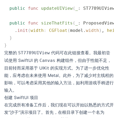
  public
 func
 updateUIView
(
_
: ST7789UIView,
  public
 func
 sizeThatFits
(
_
: ProposedViewS
    .
init
(
width
:
 CGFloat
(
model.
width
)
, 
heig
  }
}
完整的
代码可在
此链接
查看。我最初尝
ST7789UIView
试使用 SwiftUI 的
构建组件，但由于性能不足，
Canvas
目前转而采用基于 UIKit 的实现方式。为了进一步优化性
能，应考虑在未来使用 Metal。此外，为了减少对主线程的
影响，可以考虑采用其他的输入方法，如利用游戏手柄进行
输入。
创建 SwiftUI 项目
在完成所有准备工作后，我们现在可以开始以熟悉的方式开
发“沙子”演示项目了。首先，在根目录下创建一个名为