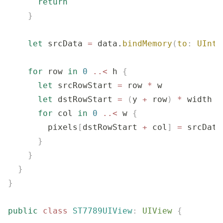
      return
    }
    let
 srcData 
=
 data.
bindMemory
(
to
:
 UInt1
    for
 row 
in
 0
 ..<
 h 
{
      let
 srcRowStart 
=
 row 
*
 w
      let
 dstRowStart 
=
 (
y 
+
 row
)
 *
 width 
+
      for
 col 
in
 0
 ..<
 w 
{
        pixels
[
dstRowStart 
+
 col
]
 =
 srcData
      }
    }
  }
}
public
 class
 ST7789UIView
:
 UIView 
{