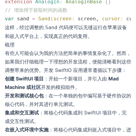
extension
 AnalogIn
:
 AnalogInBase 
{}
// 增加用于获取时间的函数
var
 sand 
=
 Sand
(
screen
:
 screen, 
cursor
:
 cur
这样，经过调整的
代码便可以无缝运行在苹果设备
Sand
和嵌入式平台上，实现真正的代码复用。
梳理
有些人可能会认为我的方法把简单的事情复杂化了。然而，
如果我们仔细梳理一下理想的开发流程，便能清晰看到这些
调整带来的优势。开发 SwiftIO 应用通常遵循以下步骤：
创建 SwiftUI 项目
：开始一个新项目，并引入由
Mad
Machine 或社区
开发的模拟组件。
开发和测试核心包
：在一个单独的包中编写基于硬件协议的
核心代码，并对其进行单元测试。
集成和交互测试
：将核心代码集成到 SwiftUI 项目中，完
成交互性测试。
在嵌入式环境中实施
：将核心代码集成到嵌入式项目中，进