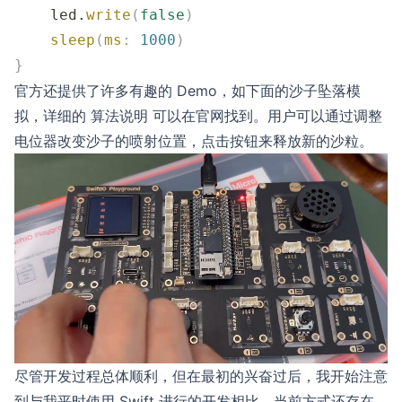
    led.
write
(
false
)
    sleep
(
ms
:
 1000
)
}
官方还提供了许多有趣的
Demo
，如下面的沙子坠落模
拟，详细的
算法说明
可以在官网找到。用户可以通过调整
电位器改变沙子的喷射位置，点击按钮来释放新的沙粒。
尽管开发过程总体顺利，但在最初的兴奋过后，我开始注意
到与我平时使用 Swift 进行的开发相比，当前方式还存在