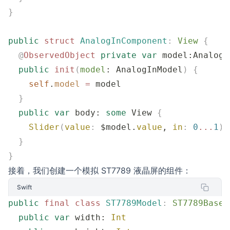
}
public
 struct
 AnalogInComponent
:
 View 
{
  @
ObservedObject
 private
 var
 model:AnalogI
  public
 init
(
model
: AnalogInModel
)
 {
    self
.
model
 =
 model
  }
  public
 var
 body: 
some
 View 
{
    Slider
(
value
:
 $model.
value
, 
in
:
 0
...
1
)
  }
}
接着，我们创建一个模拟 ST7789 液晶屏的组件：
Swift
public
 final
 class
 ST7789Model
:
 ST7789Base
,
  public
 var
 width: 
Int