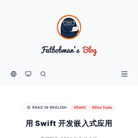
Open 
READ IN ENGLISH
#Swift
#Dev Tools
用 Swift 开发嵌入式应用