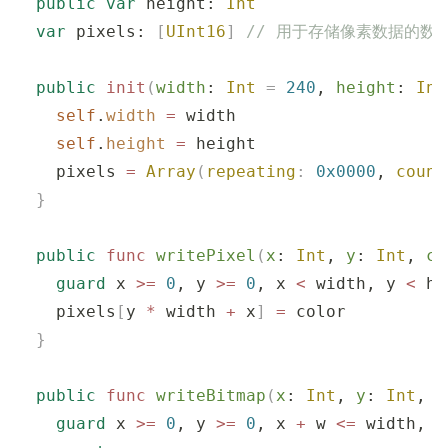
  public
 var
 height: 
Int
  var
 pixels: 
[
UInt16
]
 // 用于存储像素数据的数
  public
 init
(
width
: 
Int
 =
 240
, 
height
: 
Int
    self
.
width
 =
 width
    self
.
height
 =
 height
    pixels 
=
 Array
(
repeating
:
 0x0000
, 
count
  }
  public
 func
 writePixel
(
x
: 
Int
, 
y
: 
Int
, 
co
    guard
 x 
>=
 0
, y 
>=
 0
, x 
<
 width, y 
<
 he
    pixels
[
y 
*
 width 
+
 x
]
 =
 color
  }
  public
 func
 writeBitmap
(
x
: 
Int
, 
y
: 
Int
, 
w
    guard
 x 
>=
 0
, y 
>=
 0
, x 
+
 w 
<=
 width, y