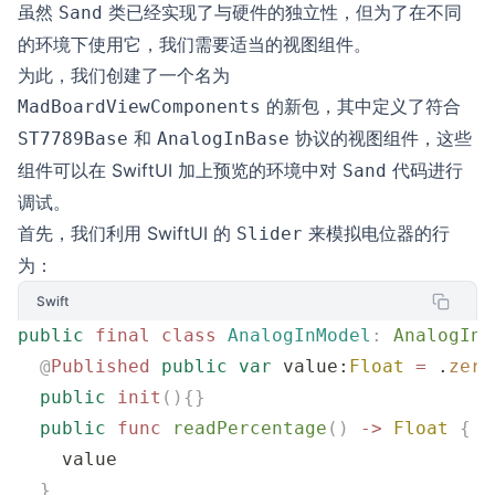
虽然
类已经实现了与硬件的独立性，但为了在不同
Sand
的环境下使用它，我们需要适当的视图组件。
为此，我们创建了一个名为
的新包，其中定义了符合
MadBoardViewComponents
和
协议的视图组件，这些
ST7789Base
AnalogInBase
组件可以在 SwiftUI 加上预览的环境中对
代码进行
Sand
调试。
首先，我们利用 SwiftUI 的
来模拟电位器的行
Slider
为：
Swift
public
 final
 class
 AnalogInModel
:
 AnalogInB
  @
Published
 public
 var
 value:
Float
 =
 .
zero
  public
 init
(){}
  public
 func
 readPercentage
()
 ->
 Float
 {
    value
  }