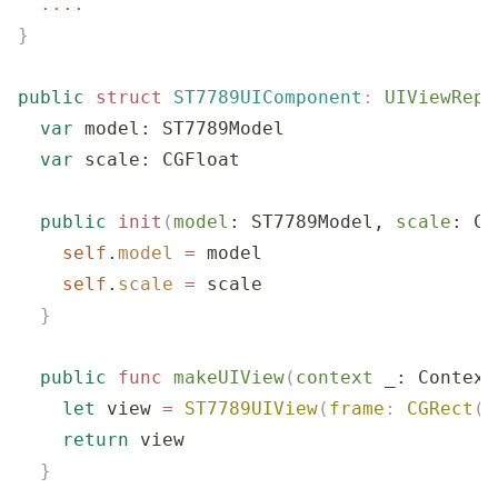
  ....
}
public
 struct
 ST7789UIComponent
:
 UIViewRepr
  var
 model: ST7789Model
  var
 scale: CGFloat
  public
 init
(
model
: ST7789Model, 
scale
: CG
    self
.
model
 =
 model
    self
.
scale
 =
 scale
  }
  public
 func
 makeUIView
(
context
 _
: Context
    let
 view 
=
 ST7789UIView
(
frame
:
 CGRect
(
x
    return
 view
  }