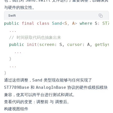
包，我们对
文件进行了重要调整，以确保其
Sand.swift
与硬件的独立性。
Swift
public
 final
 class
 Sand
<
S
,
 A
>
 where
 S
:
 ST77
  ...
  // 时间获取代码也抽象出来
  public
 init
(
screen
: S, 
cursor
: A, 
getSyst
    ...
  }
  ...
}
通过这些调整，
类型现在能够与任何实现了
Sand
和
协议的硬件或模拟模块
ST7789Base
AnalogInBase
兼容，使其可以跨平台进行测试和调试。
查看代码的变更：
调整前
与
调整后
。
构建视图组件