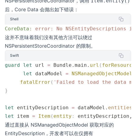
NSPersistentStoreCoordinator，调用
Item.entity()
后，Core Data 会抛出如下错误：
Shell
CoreData:
 error:
 No
 NSEntityDescriptions
 in
这并不意味着我们没有其他方法可以绕过
NSPersistentStoreCoordinator 的限制。
Swift
guard
 let
 url 
=
 Bundle.main.
url
(
forResource
      let
 dataModel 
=
 NSManagedObjectModel
(
     fatalError
(
"
Failed to load the data mo
}
let
 entityDescription 
=
 dataModel.
entitiesB
let
 item 
=
 Item
(
entity
:
 entityDescription, 
通过直接从 NSManagedObjectModel 获取对应的
EntityDescription，开发者可以在仅拥有