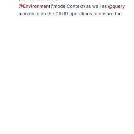
@Environment
(\modelContext) as well as
@query
macros to do the CRUD operations to ensure the
changes to fetched data are saved automatically if
you enable that option. Anyway, given SwiftData is
still in its budding stage, it would be all the same
necessary to learn how Core Data works as Core
Data will still live for a long time to come in existing
and emerging projects and a great proportion of
the crash information or error messages for apps
using SwiftData do include Core Data idioms such
as
.
NSManagedObjectModel
fatbobman
发表于
超过 2 年前
Thanks for sharing this great discussion
about Core Data's way of working with data
model creation and management. After