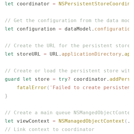
let
 coordinator 
=
 NSPersistentStoreCoordina
// Get the configuration from the data mode
let
 configuration 
=
 dataModel.
configuration
// Create the URL for the persistent store
let
 storeURL 
=
 URL.
applicationDirectory
.
app
// Create or load the persistent store with
guard
 let
 store 
=
 try
?
 coordinator.
addPersi
    fatalError
(
"
Failed to create persistent
}
// Create a main queue NSMangedObjectContex
let
 viewContext 
=
 NSManagedObjectContext
(
.
m
// Link context to coordinator