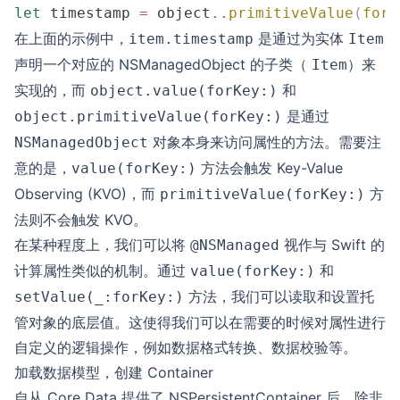
let
 timestamp 
=
 object
..
primitiveValue
(
forK
在上面的示例中，
是通过为实体
item.timestamp
Item
声明一个对应的 NSManagedObject 的子类（
）来
Item
实现的，而
和
object.value(forKey:)
是通过
object.primitiveValue(forKey:)
对象本身来访问属性的方法。需要注
NSManagedObject
意的是，
方法会触发 Key-Value
value(forKey:)
Observing (KVO)，而
方
primitiveValue(forKey:)
法则不会触发 KVO。
在某种程度上，我们可以将
视作与 Swift 的
@NSManaged
计算属性类似的机制。通过
和
value(forKey:)
方法，我们可以读取和设置托
setValue(_:forKey:)
管对象的底层值。这使得我们可以在需要的时候对属性进行
自定义的逻辑操作，例如数据格式转换、数据校验等。
加载数据模型，创建 Container
自从 Core Data 提供了 NSPersistentContainer 后，除非