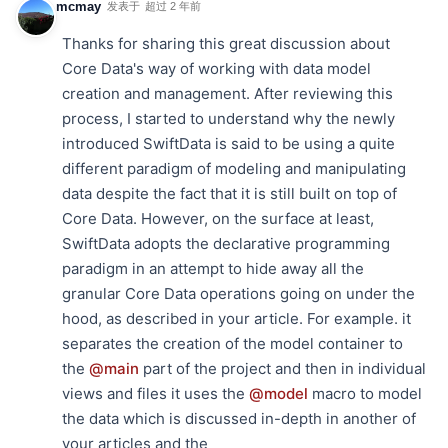
mcmay
发表于
超过 2 年前
Thanks for sharing this great discussion about
Core Data's way of working with data model
creation and management. After reviewing this
process, I started to understand why the newly
introduced SwiftData is said to be using a quite
different paradigm of modeling and manipulating
data despite the fact that it is still built on top of
Core Data. However, on the surface at least,
SwiftData adopts the declarative programming
paradigm in an attempt to hide away all the
granular Core Data operations going on under the
hood, as described in your article. For example. it
separates the creation of the model container to
the
@main
part of the project and then in individual
views and files it uses the
@model
macro to model
the data which is discussed in-depth in another of
your articles and the