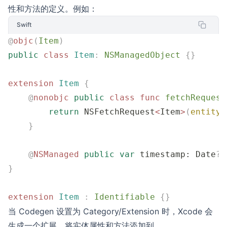
性和方法的定义。例如：
Swift
@
objc
(
Item
)
public
 class
 Item
:
 NSManagedObject 
{}
extension
 Item
 {
    @
nonobjc
 public
 class
 func
 fetchRequest
        return
 NSFetchRequest
<
Item
>
(
entityN
    }
    @
NSManaged
 public
 var
 timestamp: Date
?
}
extension
 Item
 :
 Identifiable 
{}
当 Codegen 设置为 Category/Extension 时，Xcode 会
生成一个扩展，将实体属性和方法添加到