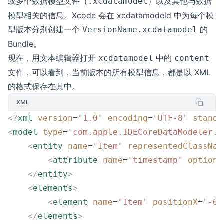
或多个数据模型文件（
）以及其他与数据
.xcdatamodel
模型相关的信息。Xcode 会在 xcdatamodeld 中为每个模
型版本分别创建一个
的
VersionName.xcdatamodel
Bundle。
现在，用文本编辑器打开
中的
xcdatamodel
content
文件，可以看到，当前版本的所有模型信息，都是以 XML
的格式保存在其中。
XML
<?
xml
 version
=
"
1.0
"
 encoding
=
"
UTF-8
"
 standa
<
model
 type
=
"
com.apple.IDECoreDataModeler.D
    <
entity
 name
=
"
Item
"
 representedClassNam
        <
attribute
 name
=
"
timestamp
"
 optiona
    </
entity
>
    <
elements
>
        <
element
 name
=
"
Item
"
 positionX
=
"
-63
    </
elements
>