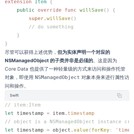
extension
 Item
 {
    public
 override
 func
 willSave
()
 {
        super
.
willSave
()
        // do something
    }
}
尽管可以获得上述优势，
但为实体声明一个对应的
NSManagedObject 的子类并非是必须的
。这是因为
Core Data 也提供了一种轻量级的方式来访问和操作托管
对象，即使用
对象本身来进行属性访
NSManagedObject
问和操作。
Swift
// item:Item
let
 timestamp 
=
 item.
timestamp
// object is a NSManagedObject instance cre
let
 timestamp 
=
 object.
value
(
forKey
:
 "
times