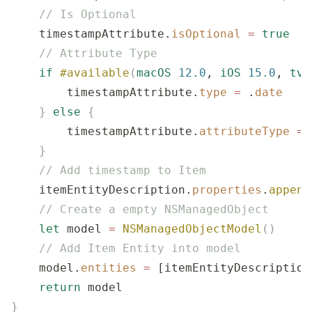
    // Is Optional
    timestampAttribute.
isOptional
 =
 true
    // Attribute Type
    if
 #available
(
macOS
 12.0
, 
iOS
 15.0
, 
tvO
        timestampAttribute.
type
 =
 .
date
    }
 else
 {
        timestampAttribute.
attributeType
 =
 
    }
    // Add timestamp to Item
    itemEntityDescription.
properties
.
append
    // Create a empty NSManagedObject
    let
 model 
=
 NSManagedObjectModel
()
    // Add Item Entity into model
    model.
entities
 =
 [itemEntityDescription
    return
 model
}