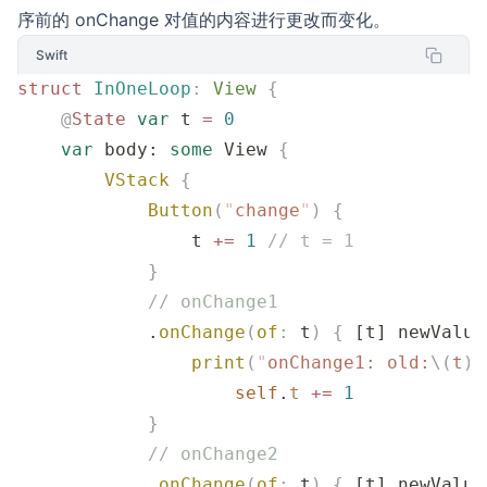
序前的 onChange 对值的内容进行更改而变化。
Swift
struct
 InOneLoop
:
 View 
{
    @
State
 var
 t 
=
 0
    var
 body: 
some
 View 
{
        VStack
 {
            Button
(
"
change
"
)
 {
                t 
+=
 1
 // t = 1
            }
            // onChange1
            .
onChange
(
of
:
 t
)
 {
 [t] newValue
                print
(
"
onChange1: old:
\(
t
)
 
                    self
.
t
 +=
 1
            }
            // onChange2
            .
onChange
(
of
:
 t
)
 {
 [t] newValue