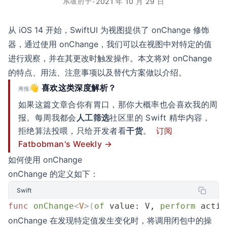
东坡肘子
•
2021 年 10 月 29 日
从 iOS 14 开始，SwiftUI 为视图提供了 onChange 修饰
器，通过使用 onChange，我们可以在视图中对特定的值
进行观察，并在其更改时触发操作。本文将对 onChange
的特点、用法、注意事项以及替代方案做以介绍。
👋 喜欢这类深度解析？
周报
如果这篇文章合你有胃口，那你大概率也会喜欢我的周
报。每周我都会
人工筛选
社区里的 Swift 精华内容，
拒绝算法投喂，只给开发者看
干货
。
订阅
Fatbobman's Weekly →
如何使用 onChange
onChange 的定义如下：
Swift
func
 onChange
<
V
>(
of
 value
: V, 
perform
 actio
onChange 在发现特定值发生变化时，将调用闭包中的操