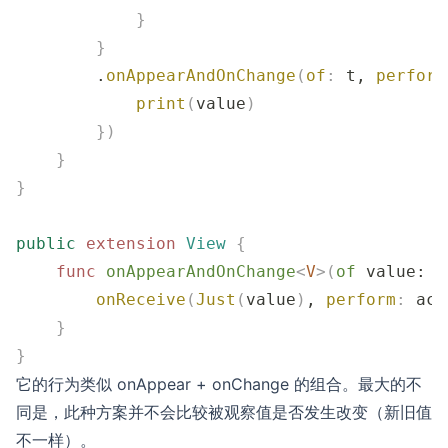
            }
        }
        .
onAppearAndOnChange
(
of
:
 t, 
perform
            print
(
value
)
        })
    }
}
public
 extension
 View
 {
    func
 onAppearAndOnChange
<
V
>(
of
 value
: V
        onReceive
(
Just
(
value
)
, 
perform
:
 act
    }
}
它的行为类似 onAppear + onChange 的组合。最大的不
同是，此种方案并不会比较被观察值是否发生改变（新旧值
不一样）。