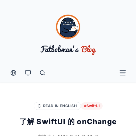
Open 
READ IN ENGLISH
#SwiftUI
了解 SwiftUI 的 onChange