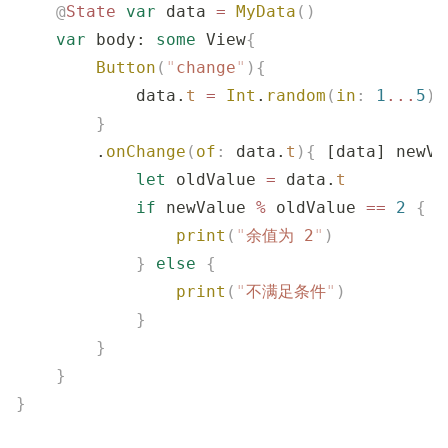
    @
State
 var
 data 
=
 MyData
()
    var
 body: 
some
 View
{
        Button
(
"
change
"
){
            data.
t
 =
 Int
.
random
(
in
:
 1
...
5
)
        }
        .
onChange
(
of
:
 data.
t
){
 [data] newVa
            let
 oldValue 
=
 data.
t
            if
 newValue 
%
 oldValue 
==
 2
 {
                print
(
"
余值为 2
"
)
            }
 else
 {
                print
(
"
不满足条件
"
)
            }
        }
    }
}