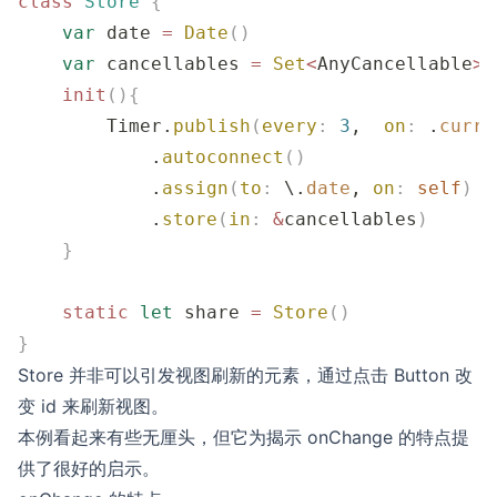
class
 Store
 {
    var
 date 
=
 Date
()
    var
 cancellables 
=
 Set
<
AnyCancellable
>
(
    init
(){
        Timer.
publish
(
every
:
 3
,  
on
:
 .
curre
            .
autoconnect
()
            .
assign
(
to
:
 \.
date
, 
on
:
 self
)
            .
store
(
in
:
 &
cancellables
)
    }
    static
 let
 share 
=
 Store
()
}
Store 并非可以引发视图刷新的元素，通过点击 Button 改
变 id 来刷新视图。
本例看起来有些无厘头，但它为揭示 onChange 的特点提
供了很好的启示。