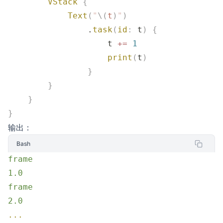
        VStack
 {
            Text
(
"
\(
t
)
"
)
                .
task
(
id
:
 t
)
 {
                    t 
+=
 1
                    print
(
t
)
                }
        }
    }
}
输出：
Bash
frame
1.0
frame
2.0
...