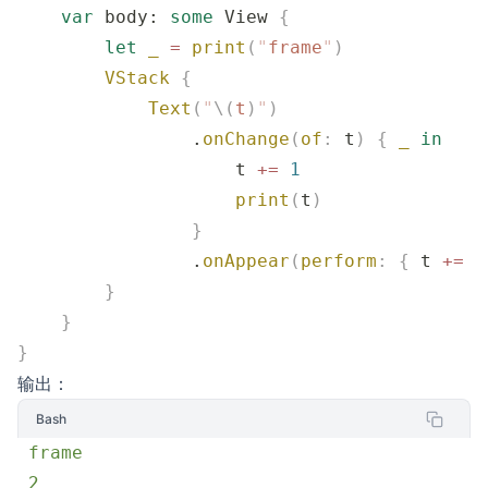
    var
 body: 
some
 View 
{
        let
 _
 =
 print
(
"
frame
"
)
        VStack
 {
            Text
(
"
\(
t
)
"
)
                .
onChange
(
of
:
 t
)
 {
 _
 in
                    t 
+=
 1
                    print
(
t
)
                }
                .
onAppear
(
perform
:
 {
 t 
+=
 1
        }
    }
}
输出：
Bash
 frame
 2