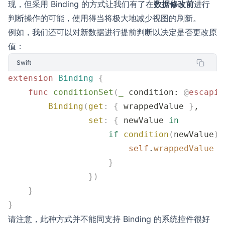
现，但采用 Binding 的方式让我们有了在
数据修改前
进行
判断操作的可能，使用得当将极大地减少视图的刷新。
例如，我们还可以对新数据进行提前判断以决定是否更改原
值：
Swift
extension
 Binding
 {
    func
 conditionSet
(
_
 condition
: 
@
escapin
        Binding
(
get
:
 {
 wrappedValue 
}
,
                set
:
 {
 newValue 
in
                    if
 condition
(
newValue
)
 
                        self
.
wrappedValue
 =
                    }
                })
    }
}
请注意，此种方式并不能同支持 Binding 的系统控件很好