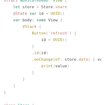
struct
 NonStateDemo
:
 View 
{
    let
 store 
=
 Store.
share
    @
State
 var
 id 
=
 UUID
()
    var
 body: 
some
 View 
{
        VStack
 {
            Button
(
"
refresh
"
)
 {
                id 
=
 UUID
()
            }
            .
id
(
id
)
            .
onChange
(
of
:
 store.
date
)
 {
 val
                print
(
value
)
            }
        }
    }
}