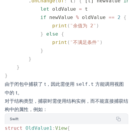
        .
onChange
(
of
:
 t
)
 {
 [t] newValue 
in
            let
 oldValue 
=
 t
            if
 newValue 
%
 oldValue 
==
 2
 {
                print
(
"
余值为 2
"
)
            }
 else
 {
                print
(
"
不满足条件
"
)
            }
        }
    }
}
由于闭包中捕获了 t，因此需使用
方能调用视图
self.t
中的 t。
对于结构类型，捕获时需使用结构实例，而不能直接捕获结
构中的属性，例如：
Swift
struct
 OldValue1
:
View
{