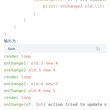
                print
(
"
onChange2 old:
\(
t
)
 n
            }
        }
    }
}
输出为：
Bash
render
 loop
onChange1:
 old:3
 new:4
onChange2
 old:3
 new:4
render
 loop
onChange1:
 old:4
 new:5
onChange2
 old:4
 new:5
render
 loop
onChange(of:
 Int
) action tried to update mu