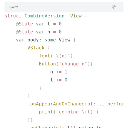
Swift
struct
 CombineVersion
:
 View 
{
    @
State
 var
 t 
=
 0
    @
State
 var
 n 
=
 0
    var
 body: 
some
 View 
{
        VStack
 {
            Text
(
"
\(
n
)
"
)
            Button
(
"
change n
"
){
                n 
+=
 1
                t 
+=
 0
            }
        }
        .
onAppearAndOnChange
(
of
:
 t, 
perform
            print
(
"
combine 
\(
t
)
"
)
        })
        .
onChange
(
of
:
 t
){
 value 
in