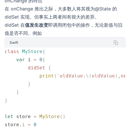
onChange 的特点
在 onChange 推出之际，大多数人将其视为@State 的
didSet 实现。但事实上两者间有很大的差异。
didSet 在
值发生改变
即调用闭包中的操作，无论新值与旧
值是否不同。例如
Swift
class
 MyStore
{
    var
 i 
=
 0
{
        didSet
 {
            print
(
"
oldValue:
\(
oldValue
)
,new
        }
    }
}
let
 store 
=
 MyStore
()
store.
i
 =
 0