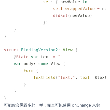
                set
:
 {
 newValue 
in
                    self
.
wrappedValue
 =
 new
                    didSet
(
newValue
)
                })
    }
}
struct
 BindingVersion2
:
 View 
{
    @
State
 var
 text 
=
 ""
    var
 body: 
some
 View 
{
        Form
 {
            TextField
(
"
text:
"
, 
text
:
 $text.
        }
    }
}
可能你会觉得多此一举，完全可以使用 onChange 来实