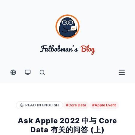
Open 
READ IN ENGLISH
#Core Data
#Apple Event
Ask Apple 2022 中与 Core
Data 有关的问答 (上)