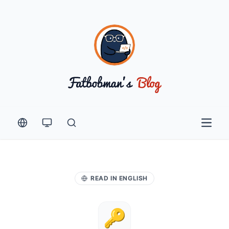
Open 
READ IN ENGLISH
🔑