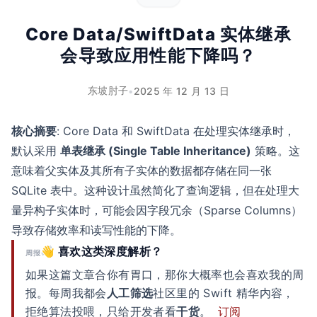
Core Data/SwiftData 实体继承
会导致应用性能下降吗？
东坡肘子
•
2025 年 12 月 13 日
核心摘要
: Core Data 和 SwiftData 在处理实体继承时，
默认采用
单表继承 (Single Table Inheritance)
策略。这
意味着父实体及其所有子实体的数据都存储在同一张
SQLite 表中。这种设计虽然简化了查询逻辑，但在处理大
量异构子实体时，可能会因字段冗余（Sparse Columns）
导致存储效率和读写性能的下降。
👋 喜欢这类深度解析？
周报
如果这篇文章合你有胃口，那你大概率也会喜欢我的周
报。每周我都会
人工筛选
社区里的 Swift 精华内容，
拒绝算法投喂，只给开发者看
干货
。
订阅