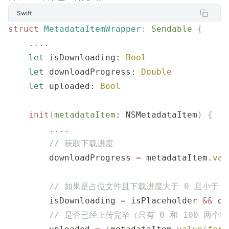
Swift
struct
 MetadataItemWrapper
:
 Sendable 
{
    ....
    let
 isDownloading: 
Bool
    let
 downloadProgress: 
Double
    let
 uploaded: 
Bool
    init
(
metadataItem
: NSMetadataItem
)
 {
        ....
        // 获取下载进度
        downloadProgress 
=
 metadataItem.
val
        // 如果是占位文件且下载进度大于 0 且小于
        isDownloading 
=
 isPlaceholder 
&&
 do
        // 是否已经上传完毕（只有 0 和 100 两个