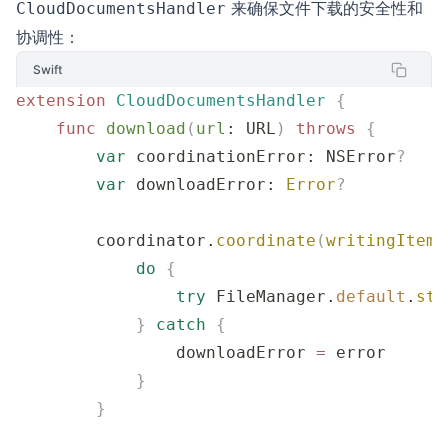
来确保文件下载的安全性和
CloudDocumentsHandler
协调性：
Swift
extension
 CloudDocumentsHandler
 {
    func
 download
(
url
: URL
)
 throws
 {
        var
 coordinationError: NSError
?
        var
 downloadError: 
Error
?
        coordinator.
coordinate
(
writingItemA
            do
 {
                try
 FileManager.
default
.
sta
            }
 catch
 {
                downloadError 
=
 error
            }
        }