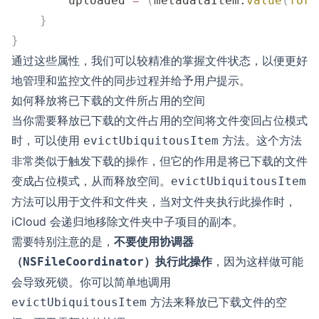
        uploaded 
=
 (
metadataItem.
value
(
forA
    }
}
通过这些属性，我们可以较精准的掌握文件状态，以便更好
地管理和监控文件的同步过程并给予用户提示。
如何释放将已下载的文件所占用的空间
当你需要释放已下载的文件占用的空间将文件变回占位模式
时，可以使用
方法。这个方法
evictUbiquitousItem
非常类似于触发下载的操作，但它的作用是将已下载的文件
变成占位模式，从而释放空间。
evictUbiquitousItem
方法可以用于文件和文件夹，当对文件夹执行此操作时，
iCloud 会递归地移除文件夹中子项目的副本。
需要特别注意的是，
不要使用协调器
（
）执行此操作
，因为这样做可能
NSFileCoordinator
会导致死锁。你可以简单地调用
方法来释放已下载文件的空
evictUbiquitousItem