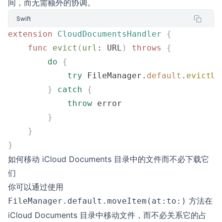
间，而无需额外的协调。
Swift
extension
 CloudDocumentsHandler
 {
    func
 evict
(
url
: URL
)
 throws
 {
        do
 {
            try
 FileManager.
default
.
evictUb
        }
 catch
 {
            throw
 error
        }
    }
}
如何移动 iCloud Documents 目录中的文件而不必下载它
们
你可以通过使用
方法在
FileManager.default.moveItem(at:to:)
iCloud Documents 目录中移动文件，而不必关系它的占