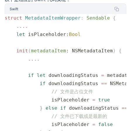
Swift
struct
 MetadataItemWrapper
:
 Sendable 
{
    ....
    let
 isPlaceholder:
Bool
    init
(
metadataItem
: NSMetadataItem
)
 {
        ....
        if
 let
 downloadingStatus 
=
 metadata
            if
 downloadingStatus 
==
 NSMetad
                // 文件是占位文件
                isPlaceholder 
=
 true
            }
 else
 if
 downloadingStatus 
==
 
                // 文件已下载或是最新的
                isPlaceholder 
=
 false