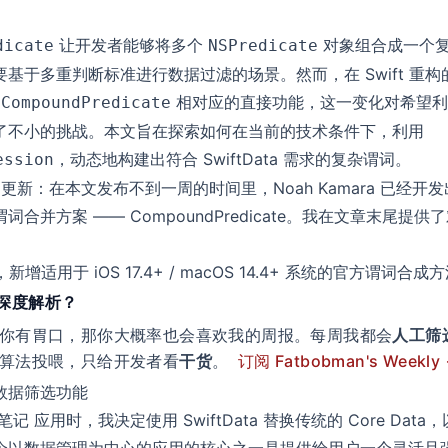
让开发者能够将多个
对象组合成一个
dicate
NSPredicate
于多重判断标准进行数据过滤的场景。然而，在 Swift 重构的新 F
相对应的直接功能，这一变化对希望利用 S
SCompoundPredicate
了不小的挑战。本文旨在探索如何在当前的技术条件下，利用
，动态地构建出符合 SwiftData 需求的复杂谓词。
ession
 11 日更新：在本文发布不到一周的时间里，Noah Kamara 已经
容的谓词合并方案 ——
CompoundPredicate
。我在文章末尾提供了
，新增适用于 iOS 17.4+ / macOS 14.4+ 系统的官方谓词合成
类深度解析？
你有胃口，那你大概率也会喜欢我的周报。每周我都会
人工筛
算法投喂，只给开发者看
干货
。
订阅 Fatbobman's Weekly
数据筛选功能
笔记
应用时，我决定使用 SwiftData 替换传统的 Core Data，以