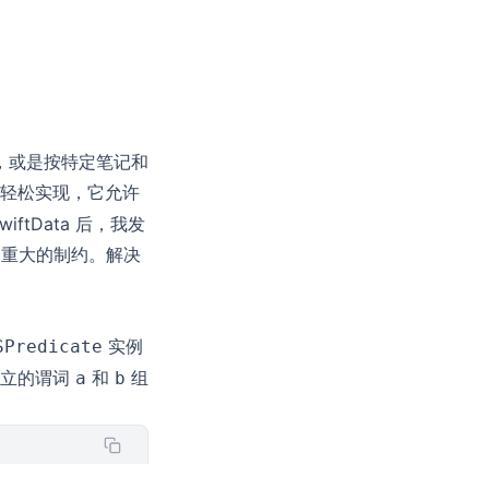
，或是按特定笔记和
轻松实现，它允许
ftData 后，我发
一个重大的制约。解决
实例
SPredicate
独立的谓词
和
组
a
b