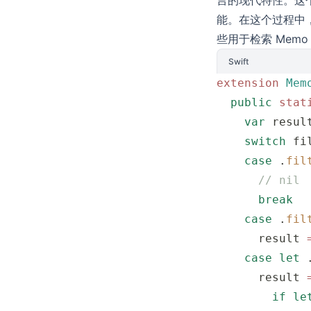
言的现代特性。这
能。在这个过程中
些用于检索 Mem
Swift
extension
 Mem
  public
 stat
    var
 resul
    switch
 fi
    case
 .
fil
      // nil
      break
    case
 .
fil
      result 
    case
 let
 
      result 
        if
 le