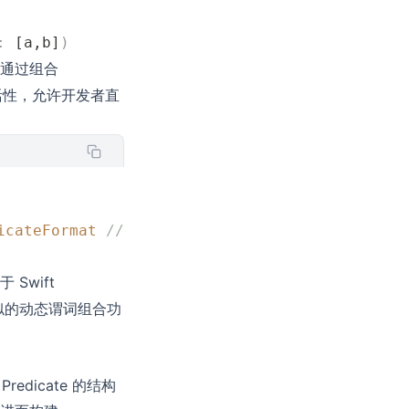
:
 [a,b]
)
通过组合
活性，允许开发者直
icateFormat
 // name == "fat" AND age < 100
Swift
现类似的动态谓词组合功
redicate 的结构