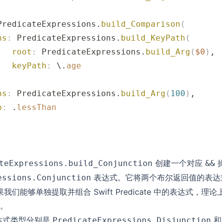
PredicateExpressions.
build_Comparison
(
hs
:
 PredicateExpressions.
build_KeyPath
(
   root
:
 PredicateExpressions.
build_Arg
(
$0
)
,
   keyPath
:
 \.
age
,
hs
:
 PredicateExpressions.
build_Arg
(
100
)
,
p
:
 .
lessThan
创建一个对应
teExpressions.build_Conjunction
&&
表达式。它将两个布尔返回值的表达
essions.Conjunction
们能够单独提取并组合 Swift Predicate 中的表达式，
。
达式类型分别是
和
PredicateExpressions.Disjunction