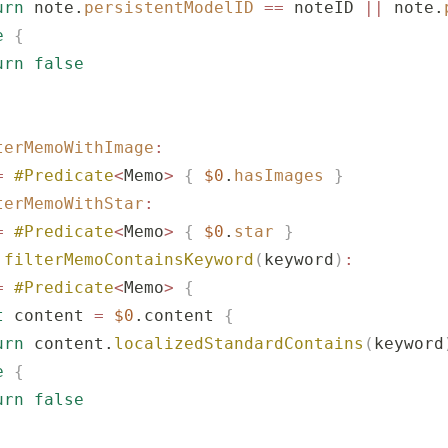
urn
 note.
persistentModelID
 ==
 noteID 
||
 note.
e
 {
urn
 false
terMemoWithImage
:
=
 #Predicate
<
Memo
>
 {
 $0
.
hasImages
 }
terMemoWithStar
:
=
 #Predicate
<
Memo
>
 {
 $0
.
star
 }
.
filterMemoContainsKeyword
(
keyword
)
:
=
 #Predicate
<
Memo
>
 {
t
 content 
=
 $0
.content 
{
urn
 content.
localizedStandardContains
(
keyword
e
 {
urn
 false