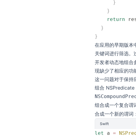
      }
    }
    return
 re
  }
}
在应用的早期版本
关键词进行筛选。
开发者动态地组合多个
现缺少了相应的功能来
这一问题对于保持
组合 NSPredicat
NSCompoundPre
组合成一个复合谓
合成一个新的谓词
Swift
let
 a 
=
 NSPre