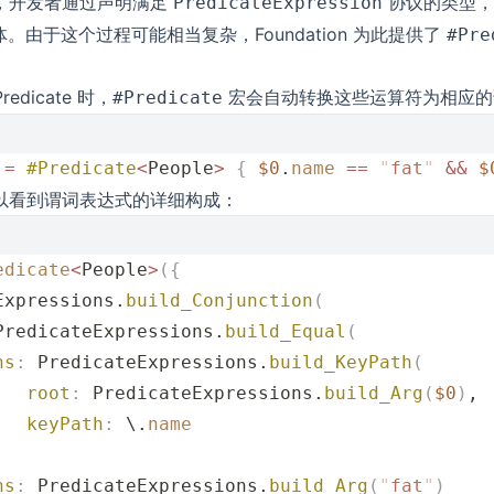
，开发者通过声明满足
协议的类型，
PredicateExpression
。由于这个过程可能相当复杂，Foundation 为此提供了
#Pre
redicate 时，
宏会自动转换这些运算符为相应的
#Predicate
 
=
 #Predicate
<
People
>
 {
 $0
.
name
 ==
 "
fat
"
 &&
 $
以看到谓词表达式的详细构成：
edicate
<
People
>
({
Expressions.
build_Conjunction
(
PredicateExpressions.
build_Equal
(
hs
:
 PredicateExpressions.
build_KeyPath
(
   root
:
 PredicateExpressions.
build_Arg
(
$0
)
,
   keyPath
:
 \.
name
,
hs
:
 PredicateExpressions.
build_Arg
(
"
fat
"
)