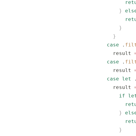
          ret
        }
 els
          ret
        }
      }
    case
 .
fil
      result 
    case
 .
fil
      result 
    case
 let
 
      result 
        if
 le
          ret
        }
 els
          ret
        }