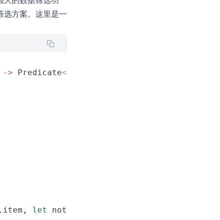
强大的数据筛选功
筛选方案。这里是一
 ->
 Predicate
<
Memo
>
?
 {
.item, 
let
 note 
=
 item.note 
{