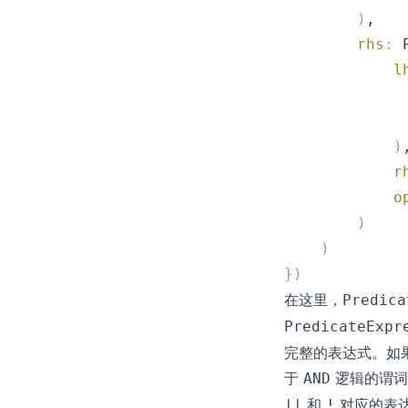
        )
,
        rhs
:
 
            l
             
             
            )
            r
            o
        )
    )
})
在这里，
Predica
PredicateExpr
完整的表达式。如果我
于
逻辑的谓词
AND
和
对应的表
||
!