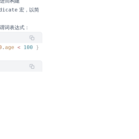
进而构建
宏，以简
dicate
谓词表达式：
0
.
age
 <
 100
 }