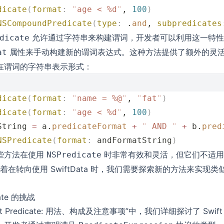
dicate
(
format
:
 "
age < %d
"
, 
100
)
NSCompoundPredicate
(
type
:
 .
and
, 
subpredicates
允许通过字符串来构建谓词，开发者可以利用这一特性
dicate
属性来手动构建新的谓词表达式。这种方法提供了额外的灵
at
在谓词的字符串表示形式：
dicate
(
format
:
 "
name = %@
"
, 
"
fat
"
)
dicate
(
format
:
 "
age < %d
"
, 
100
)
String 
=
 a.
predicateFormat
 +
 "
 AND 
"
 +
 b.
pred
NSPredicate
(
format
:
 andFormatString
)
些方法在使用
时非常有效和灵活，但它们不适用于 
NSPredicate
这意味着在转向使用 SwiftData 时，我们需要探索新的方法来实
cate 的挑战
ft Predicate: 用法、构成及注意事项
”中，我们详细探讨了 Swift P