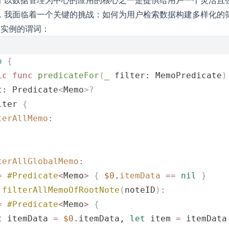
个以数据管理为中心的应用的核心之一是提供给用户一个灵活且
，我面临着一个关键的挑战：如何为用户检索数据构建多样化的
o 实例的谓词：
o
 {
ic
 func
 predicateFor
(
_
 filter
: MemoPredicate
)
t: Predicate
<
Memo
>
?
lter 
{
terAllMemo
:
terAllGlobalMemo
:
=
 #Predicate
<
Memo
>
 {
 $0
.
itemData
 ==
 nil
 }
.
filterAllMemoOfRootNote
(
noteID
)
:
=
 #Predicate
<
Memo
>
 {
t
 itemData 
=
 $0
.itemData, 
let
 item 
=
 itemData