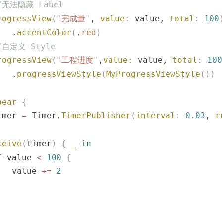
//无法隐藏 Label
rogressView
(
"
完成量
"
, 
value
:
 value, 
total
:
 100
   .
accentColor
(
.
red
)
//自定义 Style
rogressView
(
"
工程进度
"
,
value
:
 value, 
total
:
 100
   .
progressViewStyle
(
MyProgressViewStyle
())
pear
 {
imer 
=
 Timer.
TimerPublisher
(
interval
:
 0.03
, 
r
ceive
(
timer
)
 {
 _
 in
f
 value 
<
 100
 {
   value 
+=
 2