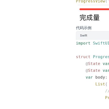
ProgressView
(
代码示例
Swift
import
 SwiftU
struct
 Progre
    @
State
 va
    @
State
 va
    var
 body:
        List
{
           
            P