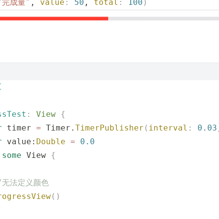
"
完成量
"
, 
value
:
 50
, 
total
:
 100
)
I
ssTest
:
 View 
{
r
 timer 
=
 Timer.
TimerPublisher
(
interval
:
 0.03
r
 value:
Double
 =
 0.0
 
some
 View 
{
 //无法定义颜色
rogressView
()