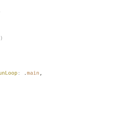
)
)
unLoop
:
 .
main
, 
mode
:
 .
common
)
.
autoconnect
()