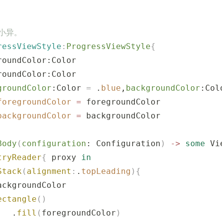
小异。
ressViewStyle
:
ProgressViewStyle
{
roundColor:Color
roundColor:Color
groundColor
:Color 
=
 .
blue
,
backgroundColor
:Col
foregroundColor
 =
 foregroundColor
backgroundColor
 =
 backgroundColor
Body
(
configuration
: Configuration
)
 ->
 some
 Vi
tryReader
{
 proxy 
in
Stack
(
alignment
:
.
topLeading
){
ackgroundColor
ectangle
()
   .
fill
(
foregroundColor
)