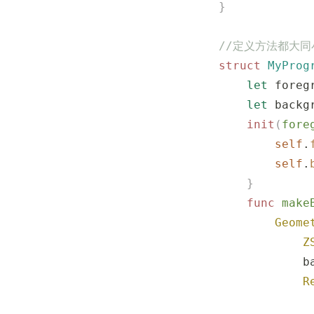
}
//定义方法都大同
struct
 MyProg
    let
 foreg
    let
 backg
    init
(
fore
        self
.
        self
.
    }
    func
 make
        Geome
            Z
            b
            R
             