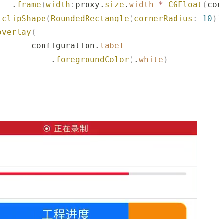
   .
frame
(
width
:
proxy.
size
.
width
 *
 CGFloat
(
co
.
clipShape
(
RoundedRectangle
(
cornerRadius
:
 10
)
overlay
(
       configuration.
label
           .
foregroundColor
(
.
white
)