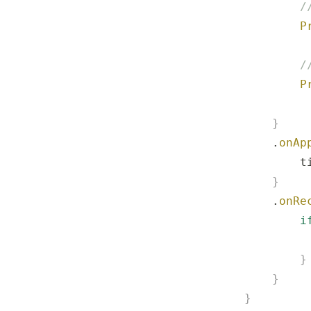
            
            P
             
            
            P
             
        }
        .
onAp
            t
        }
        .
onRe
            i
             
            }
        }
    }