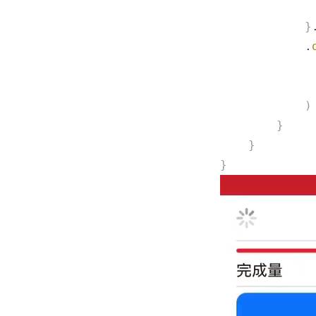
             
            }
            .
             
             
            )
        }
    }
}