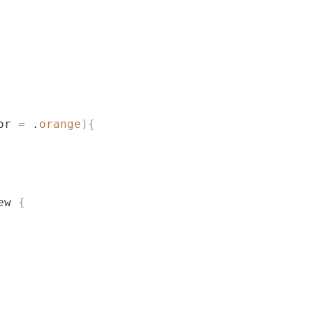
or 
=
 .
orange
){
ew 
{