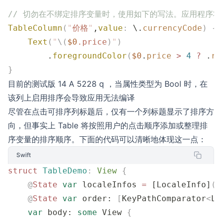
// 切勿在不绑定排序变量时，使用如下的写法。应用程序将
TableColumn
(
"
价格
"
,
value
:
 \.
currencyCode
)
 {
    Text
(
"
\(
$0
.
price
)
"
)
        .
foregroundColor
(
$0
.
price
 >
 4
 ?
 .
re
}
目前的测试版 14 A 5228 q ，当属性类型为 Bool 时，在
该列上启用排序会导致应用无法编译
尽管在点击可排序列标题后，仅有一个列标题显示了排序方
向，但事实上 Table 将按照用户的点击顺序添加或整理排
序变量的排序顺序。下面的代码可以清晰地体现这一点：
Swift
struct
 TableDemo
:
 View 
{
    @
State
 var
 localeInfos 
=
 [LocaleInfo]
()
    @
State
 var
 order: 
[
KeyPathComparator
<
Lo
    var
 body: 
some
 View 
{