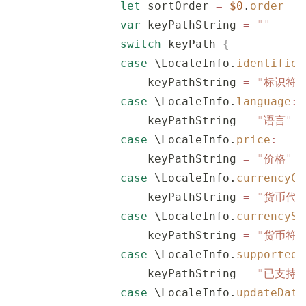
                let
 sortOrder 
=
 $0
.
order
                var
 keyPathString 
=
 ""
                switch
 keyPath 
{
                case
 \LocaleInfo.
identifier
                    keyPathString 
=
 "
标识符
"
                case
 \LocaleInfo.
language
:
                    keyPathString 
=
 "
语言
"
                case
 \LocaleInfo.
price
:
                    keyPathString 
=
 "
价格
"
                case
 \LocaleInfo.
currencyCo
                    keyPathString 
=
 "
货币代
                case
 \LocaleInfo.
currencySy
                    keyPathString 
=
 "
货币符
                case
 \LocaleInfo.
supported
:
                    keyPathString 
=
 "
已支持
"
                case
 \LocaleInfo.
updateDate