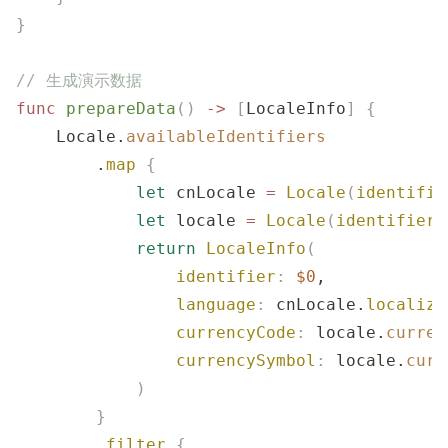
}
// 生成演示数据
func
 prepareData
()
 ->
 [
LocaleInfo
]
 {
    Locale.
availableIdentifiers
        .
map
 {
            let
 cnLocale 
=
 Locale
(
identifie
            let
 locale 
=
 Locale
(
identifier
:
            return
 LocaleInfo
(
                identifier
:
 $0
,
                language
:
 cnLocale.
localize
                currencyCode
:
 locale.
curren
                currencySymbol
:
 locale.
curr
            )
        }
        .
filter
 {