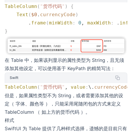
TableColumn
(
"
货币代码
"
)
 {
    Text
(
$0
.
currencyCode
)
        .
frame
(
minWidth
:
 0
, 
maxWidth
:
 .
infi
}
在 Table 中，如果该列显示的属性类型为 String，且无须
添加其他设定，可以使用基于 KeyPath 的精简写法：
Swift
TableColumn
(
"
货币代码
"
, 
value
:
\.
currencyCode
但是，如果属性类型不为 String，或者需要添加其他的设
定（ 字体、颜色等 ），只能采用尾随闭包的方式来定义
TableColumn （ 如上方的货币代码 ）。
样式
SwiftUI 为 Table 提供了几种样式选择，遗憾的是目前只有