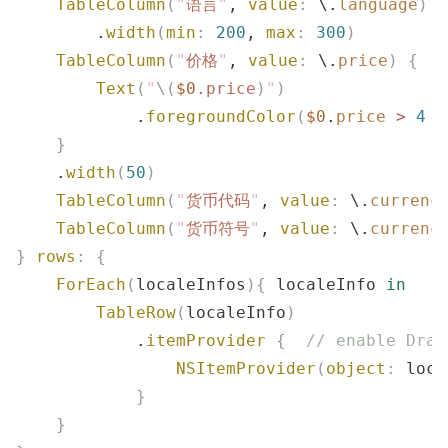
    TableColumn
(
"
语言
"
, 
value
:
 \.
language
)
        .
width
(
min
:
 200
, 
max
:
 300
)
    TableColumn
(
"
价格
"
, 
value
:
 \.
price
)
 {
        Text
(
"
\(
$0
.
price
)
"
)
            .
foregroundColor
(
$0
.
price
 >
 4
 ?
    }
    .
width
(
50
)
    TableColumn
(
"
货币代码
"
, 
value
:
 \.
currenc
    TableColumn
(
"
货币符号
"
, 
value
:
 \.
currenc
}
 rows
:
 {
    ForEach
(
localeInfos
){
 localeInfo 
in
        TableRow
(
localeInfo
)
            .
itemProvider
 {
  // enable Drap
                NSItemProvider
(
object
:
 loca
            }
    }