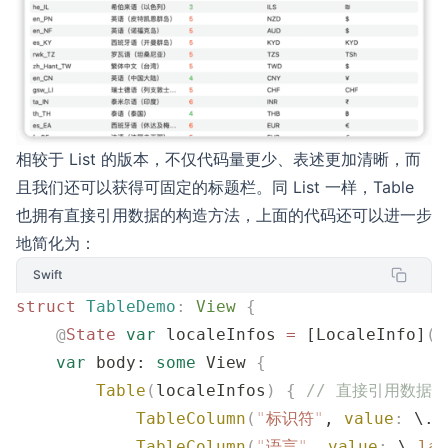
相较于 List 的版本，不仅代码量更少、表述更加清晰，而
且我们还可以获得可固定的标题栏。同 List 一样，Table
也拥有直接引用数据的构造方法，上面的代码还可以进一步
地简化为：
Swift
struct
 TableDemo
:
 View 
{
    @
State
 var
 localeInfos 
=
 [LocaleInfo]
()
    var
 body: 
some
 View 
{
        Table
(
localeInfos
)
 {
 // 直接引用数据源
            TableColumn
(
"
标识符
"
, 
value
:
 \.
i
            TableColumn
(
"
语言
"
, 
value
:
 \.
lan