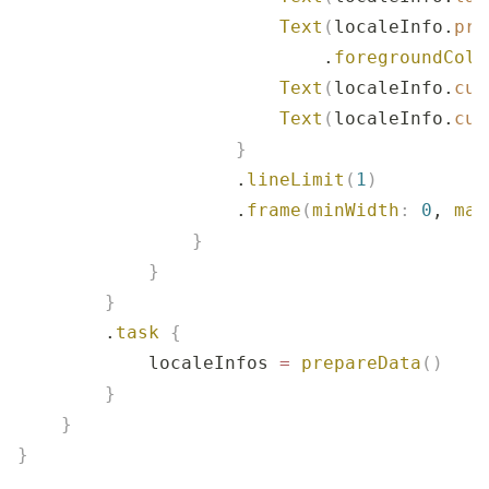
                        Text
(
localeInfo.
pri
                            .
foregroundColo
                        Text
(
localeInfo.
cur
                        Text
(
localeInfo.
cur
                    }
                    .
lineLimit
(
1
)
                    .
frame
(
minWidth
:
 0
, 
max
                }
            }
        }
        .
task
 {
            localeInfos 
=
 prepareData
()
        }
    }
}