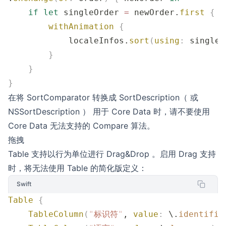
    if
 let
 singleOrder 
=
 newOrder.
first
 {
        withAnimation
 {
            localeInfos.
sort
(
using
:
 singleO
        }
    }
}
在将 SortComparator 转换成 SortDescription（ 或
NSSortDescription ） 用于 Core Data 时，请不要使用
Core Data 无法支持的 Compare 算法。
拖拽
Table 支持以行为单位进行 Drag&Drop 。启用 Drag 支持
时，将无法使用 Table 的简化版定义：
Swift
Table
 {
    TableColumn
(
"
标识符
"
, 
value
:
 \.
identifie