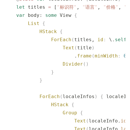
    let
 titles 
=
 [
"
标识符
"
, 
"
语言
"
, 
"
价格
"
, 
"
    var
 body: 
some
 View 
{
        List
 {
            HStack
 {
                ForEach
(
titles, 
id
:
 \.
self
)
                    Text
(
title
)
                        .
frame
(
minWidth
:
 0
,
                    Divider
()
                }
            }
            ForEach
(
localeInfos
)
 {
 localeIn
                HStack
 {
                    Group
 {
                        Text
(
localeInfo.
ide
                        Text
(
localeInfo.
lan