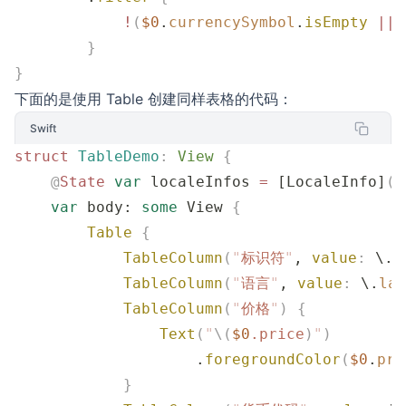
            !
(
$0
.
currencySymbol
.
isEmpty
 ||
 
        }
}
下面的是使用 Table 创建同样表格的代码：
Swift
struct
 TableDemo
:
 View 
{
    @
State
 var
 localeInfos 
=
 [LocaleInfo]
()
    var
 body: 
some
 View 
{
        Table
 {
            TableColumn
(
"
标识符
"
, 
value
:
 \.
i
            TableColumn
(
"
语言
"
, 
value
:
 \.
lan
            TableColumn
(
"
价格
"
)
 {
                Text
(
"
\(
$0
.
price
)
"
)
                    .
foregroundColor
(
$0
.
pri
            }