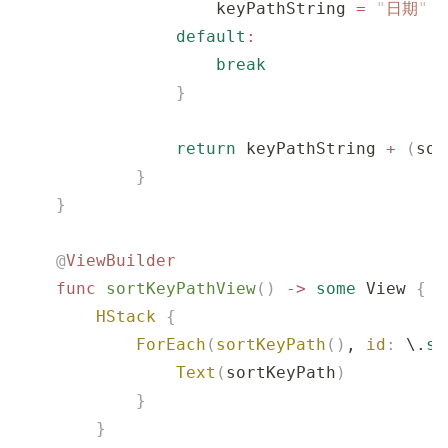
                    keyPathString 
=
 "
日期
"
                default
:
                    break
                }
                return
 keyPathString 
+
 (
sor
            }
    }
    @
ViewBuilder
    func
 sortKeyPathView
()
 ->
 some
 View 
{
        HStack
 {
            ForEach
(
sortKeyPath
()
, 
id
:
 \.
se
                Text
(
sortKeyPath
)
            }
        }