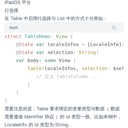
iPadOS 平台
行选择
在 Table 中启用行选择与 List 中的方式十分类似：
Swift
struct
 TableDemo
:
 View 
{
    @
State
 var
 localeInfos 
=
 [LocaleInfo]
()
    @
State
 var
 selection: 
String
?
    var
 body: 
some
 View 
{
        Table
(
localeInfos, 
selection
:
 $sele
           // 定义 TableColumn ...
        }
    }
}
需要注意的是，Table 要求绑定的变量类型与数据（ 数据
需要遵循 Identifier 协议 ）的 id 类型一致。比如本例中，
LocaleInfo 的 id 类型为 String。