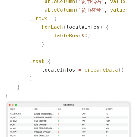
            TableColumn
(
"
货币代码
"
, 
value
:
 \
            TableColumn
(
"
货币符号
"
, 
value
:
 \
        }
 rows
:
 {
            ForEach
(
localeInfos
)
 {
                TableRow
(
$0
)
            }
        }
        .
task
 {
            localeInfos 
=
 prepareData
()
        }
    }
}