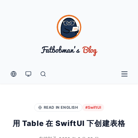
Open 
READ IN ENGLISH
#SwiftUI
用 Table 在 SwiftUI 下创建表格