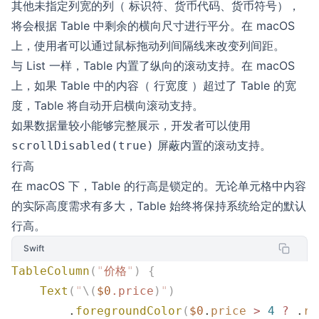
其他未指定列宽的列（ 标识符、货币代码、货币符号），
将会根据 Table 中剩余的横向尺寸进行平分。在 macOS
上，使用者可以通过鼠标拖动列间隔线来改变列间距。
与 List 一样，Table 内置了纵向的滚动支持。在 macOS
上，如果 Table 中的内容（ 行宽度 ）超过了 Table 的宽
度，Table 将自动开启横向滚动支持。
如果数据量较小能够完整展示，开发者可以使用
屏蔽内置的滚动支持。
scrollDisabled(true)
行高
在 macOS 下，Table 的行高是锁定的。无论单元格中内容
的实际高度需求有多大，Table 始终将保持系统给定的默认
行高。
Swift
TableColumn
(
"
价格
"
)
 {
    Text
(
"
\(
$0
.
price
)
"
)
        .
foregroundColor
(
$0
.
price
 >
 4
 ?
 .
re