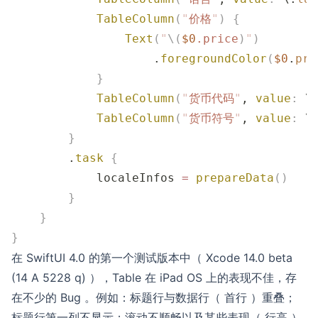
            TableColumn
(
"
价格
"
)
 {
                Text
(
"
\(
$0
.
price
)
"
)
                    .
foregroundColor
(
$0
.
pri
            }
            TableColumn
(
"
货币代码
"
, 
value
:
 \
            TableColumn
(
"
货币符号
"
, 
value
:
 \
        }
        .
task
 {
            localeInfos 
=
 prepareData
()
        }
    }
}
在 SwiftUI 4.0 的第一个测试版本中（ Xcode 14.0 beta
(14 A 5228 q) ），Table 在 iPad OS 上的表现不佳，存
在不少的 Bug 。例如：标题行与数据行（ 首行 ）重叠；
标题行第一列不显示；滚动不顺畅以及某些表现（ 行高 ）