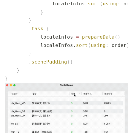
                localeInfos.
sort
(
using
:
 new
            }
        }
        .
task
 {
            localeInfos 
=
 prepareData
()
            localeInfos.
sort
(
using
:
 order
)
        }
        .
scenePadding
()
    }
}