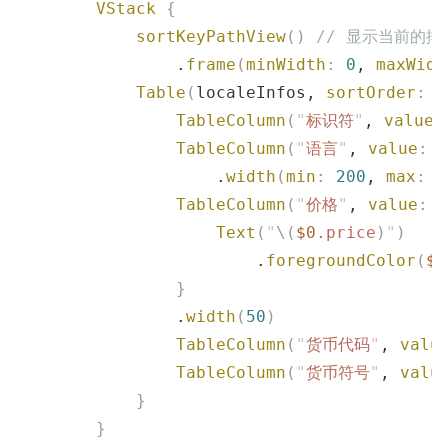
        VStack
 {
            sortKeyPathView
()
 // 显示当前的排
                .
frame
(
minWidth
:
 0
, 
maxWidt
            Table
(
localeInfos, 
sortOrder
:
 $
                TableColumn
(
"
标识符
"
, 
value
:
                TableColumn
(
"
语言
"
, 
value
:
 \
                    .
width
(
min
:
 200
, 
max
:
 3
                TableColumn
(
"
价格
"
, 
value
:
 \
                    Text
(
"
\(
$0
.
price
)
"
)
                        .
foregroundColor
(
$0
                }
                .
width
(
50
)
                TableColumn
(
"
货币代码
"
, 
valu
                TableColumn
(
"
货币符号
"
, 
valu
            }
        }