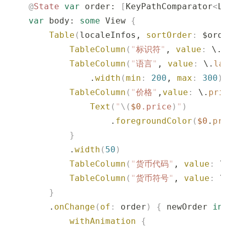
    @
State
 var
 order: 
[
KeyPathComparator
<
Lo
    var
 body: 
some
 View 
{
        Table
(
localeInfos, 
sortOrder
:
 $orde
            TableColumn
(
"
标识符
"
, 
value
:
 \.
i
            TableColumn
(
"
语言
"
, 
value
:
 \.
lan
                .
width
(
min
:
 200
, 
max
:
 300
)
            TableColumn
(
"
价格
"
,
value
:
 \.
pric
                Text
(
"
\(
$0
.
price
)
"
)
                    .
foregroundColor
(
$0
.
pri
            }
            .
width
(
50
)
            TableColumn
(
"
货币代码
"
, 
value
:
 \
            TableColumn
(
"
货币符号
"
, 
value
:
 \
        }
        .
onChange
(
of
:
 order
)
 {
 newOrder 
in
            withAnimation
 {