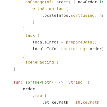
        .
onChange
(
of
:
 order
)
 {
 newOrder 
in
            withAnimation
 {
                localeInfos.
sort
(
using
:
 new
            }
        }
        .
task
 {
            localeInfos 
=
 prepareData
()
            localeInfos.
sort
(
using
:
 order
)
        }
        .
scenePadding
()
    }
    func
 sortKeyPath
()
 ->
 [
String
]
 {
        order
            .
map
 {
                let
 keyPath 
=
 $0
.
keyPath