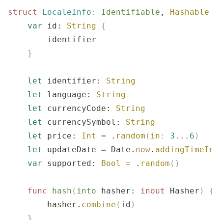
struct
 LocaleInfo
:
 Identifiable
, 
Hashable
 {
    var
 id: 
String
 {
        identifier
    }
    let
 identifier: 
String
    let
 language: 
String
    let
 currencyCode: 
String
    let
 currencySymbol: 
String
    let
 price: 
Int
 =
 .
random
(
in
:
 3
...
6
)
    let
 updateDate 
=
 Date.
now
.
addingTimeInt
    var
 supported: 
Bool
 =
 .
random
()
    func
 hash
(
into
 hasher
: 
inout
 Hasher
)
 {
        hasher.
combine
(
id
)
    }