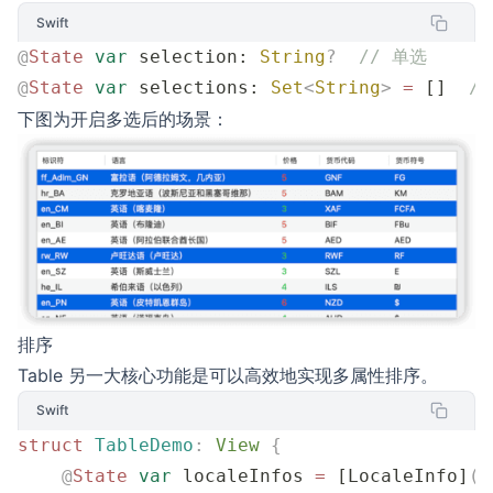
Swift
@
State
 var
 selection: 
String
?
  // 单选
@
State
 var
 selections: 
Set
<
String
>
 =
 []  
/
下图为开启多选后的场景：
排序
Table 另一大核心功能是可以高效地实现多属性排序。
Swift
struct
 TableDemo
:
 View 
{
    @
State
 var
 localeInfos 
=
 [LocaleInfo]
()