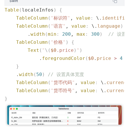
Swift
Table
(
localeInfos
)
 {
    TableColumn
(
"
标识符
"
, 
value
:
 \.
identifie
    TableColumn
(
"
语言
"
, 
value
:
 \.
language
)
        .
width
(
min
:
 200
, 
max
:
 300
)
  // 设
    TableColumn
(
"
价格
"
)
 {
        Text
(
"
\(
$0
.
price
)
"
)
            .
foregroundColor
(
$0
.
price
 >
 4
 ?
    }
    .
width
(
50
)
 // 设置具体宽度
    TableColumn
(
"
货币代码
"
, 
value
:
 \.
currenc
    TableColumn
(
"
货币符号
"
, 
value
:
 \.
currenc
}