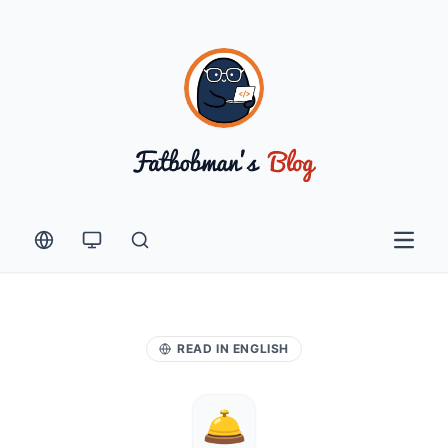
Open 
READ IN ENGLISH
🛎️