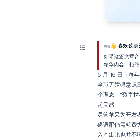
👋 喜欢这
周报
如果这篇文章合
精华内容，拒绝
5 月 16 日
全球无障碍意识日
个理念：“数字
起灵感。
尽管苹果为开发者
碍适配仍需耗费
入产出比也并不