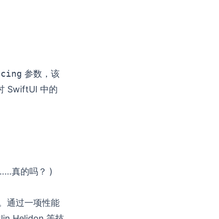
acing
参数，该
iftUI 中的
现糟糕……真的吗？ )
的性能。通过一项性能
in Helidon 等技