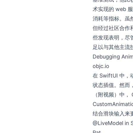
术实现的 web
消耗等指标。虽然初
但经过社区合作和
些发现表明，尽管
足以与其他主流
Debugging Anim
objc.io
在 SwiftU
状态插值。然而
（附视频）中，
CustomAn
结合滑块输入来
@LiveModel in 
Pat