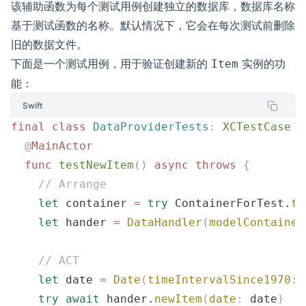
该辅助函数为每个测试用例创建独立的数据库，数据库名称
基于测试函数的名称。默认情况下，它会在每次测试前删除
旧的数据文件。
下面是一个测试用例，用于验证创建新的
实例的功
Item
能：
Swift
final
 class
 DataProviderTests
:
 XCTestCase 
{
  @
MainActor
  func
 testNewItem
()
 async
 throws
 {
    // Arrange
    let
 container 
=
 try
 ContainerForTest.
te
    let
 hander 
=
 DataHandler
(
modelContainer
    // ACT
    let
 date 
=
 Date
(
timeIntervalSince1970
:
 
    try
 await
 hander.
newItem
(
date
:
 date
)