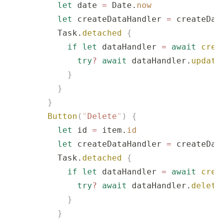
          let
 date 
=
 Date.
now
          let
 createDataHandler 
=
 createDat
          Task.
detached
 {
            if
 let
 dataHandler 
=
 await
 crea
              try
?
 await
 dataHandler.
update
            }
          }
        }
        Button
(
"
Delete
"
)
 {
          let
 id 
=
 item.
id
          let
 createDataHandler 
=
 createDat
          Task.
detached
 {
            if
 let
 dataHandler 
=
 await
 crea
              try
?
 await
 dataHandler.
delete
            }
          }