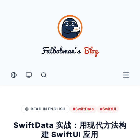
Open 
READ IN ENGLISH
#SwiftData
#SwiftUI
SwiftData 实战：用现代方法构
建 SwiftUI 应用