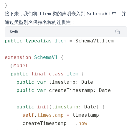
}
接下来，我们将
类的声明嵌入到
中，并
Item
SchemaV1
通过类型别名保持名称的连贯性：
Swift
public
 typealias
 Item
 =
 SchemaV1.Item
extension
 SchemaV1
 {
  @
Model
  public
 final
 class
 Item
 {
    public
 var
 timestamp: Date
    public
 var
 createTimestamp: Date
    public
 init
(
timestamp
: Date
)
 {
      self
.
timestamp
 =
 timestamp
      createTimestamp 
=
 .
now
    }