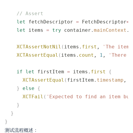
    // Assert
    let
 fetchDescriptor 
=
 FetchDescriptor
<
I
    let
 items 
=
 try
 container.
mainContext
.
f
    XCTAssertNotNil
(
items.
first
, 
"
The item 
    XCTAssertEqual
(
items.
count
, 
1
, 
"
There s
    if
 let
 firstItem 
=
 items.
first
 {
      XCTAssertEqual
(
firstItem.
timestamp
, d
    }
 else
 {
      XCTFail
(
"
Expected to find an item but
    }
  }
}
测试流程概述：