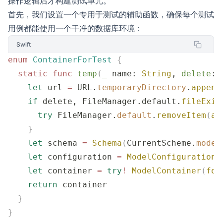
操作逻辑后才构建测试单元。
首先，我们设置一个专用于测试的辅助函数，确保每个测试
用例都能使用一个干净的数据库环境：
Swift
enum
 ContainerForTest
 {
  static
 func
 temp
(
_
 name
: 
String
, 
delete
: 
    let
 url 
=
 URL.
temporaryDirectory
.
append
    if
 delete, FileManager.default.
fileExis
      try
 FileManager.
default
.
removeItem
(
at
    }
    let
 schema 
=
 Schema
(
CurrentScheme.
model
    let
 configuration 
=
 ModelConfiguration
(
    let
 container 
=
 try
!
 ModelContainer
(
for
    return
 container
  }
}