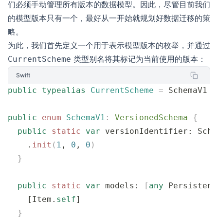
们必须手动管理所有版本的数据模型。因此，尽管目前我们
的模型版本只有一个，最好从一开始就规划好数据迁移的策
略。
为此，我们首先定义一个用于表示模型版本的枚举，并通过
类型别名将其标记为当前使用的版本：
CurrentScheme
Swift
public
 typealias
 CurrentScheme
 =
 SchemaV1
public
 enum
 SchemaV1
:
 VersionedSchema 
{
  public
 static
 var
 versionIdentifier: Sche
    .
init
(
1
, 
0
, 
0
)
  }
  public
 static
 var
 models: 
[
any
 Persistent
    [Item.
self
]
  }