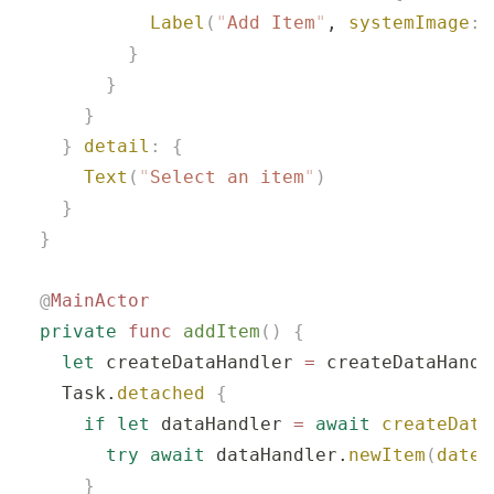
            Label
(
"
Add Item
"
, 
systemImage
:
 
          }
        }
      }
    }
 detail
:
 {
      Text
(
"
Select an item
"
)
    }
  }
  @
MainActor
  private
 func
 addItem
()
 {
    let
 createDataHandler 
=
 createDataHandl
    Task.
detached
 {
      if
 let
 dataHandler 
=
 await
 createData
        try
 await
 dataHandler.
newItem
(
date
:
      }