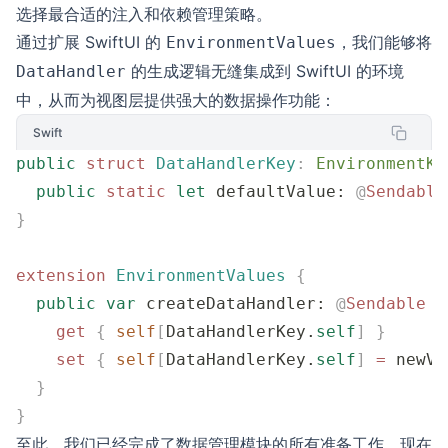
选择最合适的注入和依赖管理策略。
通过扩展 SwiftUI 的
，我们能够将
EnvironmentValues
的生成逻辑无缝集成到 SwiftUI 的环境
DataHandler
中，从而为视图层提供强大的数据操作功能：
Swift
public
 struct
 DataHandlerKey
:
 EnvironmentKe
  public
 static
 let
 defaultValue: 
@
Sendable
}
extension
 EnvironmentValues
 {
  public
 var
 createDataHandler: 
@
Sendable
 (
    get
 {
 self
[
DataHandlerKey.
self
]
 }
    set
 {
 self
[
DataHandlerKey.
self
]
 =
 newVa
  }
}
至此，我们已经完成了数据管理模块的所有准备工作，现在