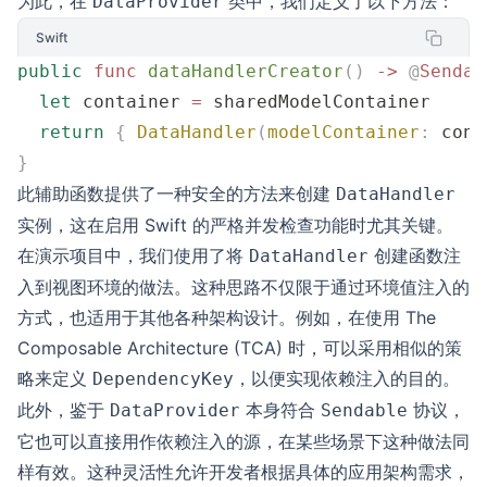
为此，在
类中，我们定义了以下方法：
DataProvider
Swift
public
 func
 dataHandlerCreator
()
 ->
 @
Sendab
  let
 container 
=
 sharedModelContainer
  return
 {
 DataHandler
(
modelContainer
:
 cont
}
此辅助函数提供了一种安全的方法来创建
DataHandler
实例，这在启用 Swift 的严格并发检查功能时尤其关键。
在演示项目中，我们使用了将
创建函数注
DataHandler
入到视图环境的做法。这种思路不仅限于通过环境值注入的
方式，也适用于其他各种架构设计。例如，在使用 The
Composable Architecture (TCA) 时，可以采用相似的策
略来定义
，以便实现依赖注入的目的。
DependencyKey
此外，鉴于
本身符合
协议，
DataProvider
Sendable
它也可以直接用作依赖注入的源，在某些场景下这种做法同
样有效。这种灵活性允许开发者根据具体的应用架构需求，