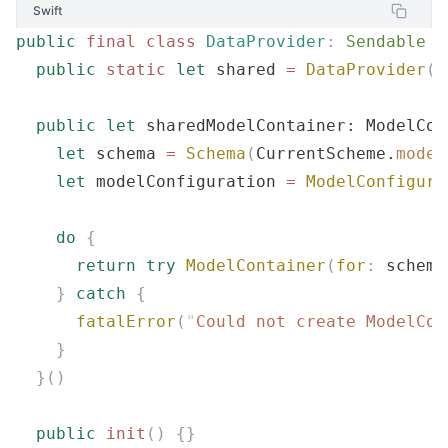
Swift
public
 final
 class
 DataProvider
:
 Sendable 
{
  public
 static
 let
 shared 
=
 DataProvider
()
  public
 let
 sharedModelContainer: ModelCon
    let
 schema 
=
 Schema
(
CurrentScheme.
model
    let
 modelConfiguration 
=
 ModelConfigura
    do
 {
      return
 try
 ModelContainer
(
for
:
 schema
    }
 catch
 {
      fatalError
(
"
Could not create ModelCon
    }
  }()
  public
 init
()
 {}