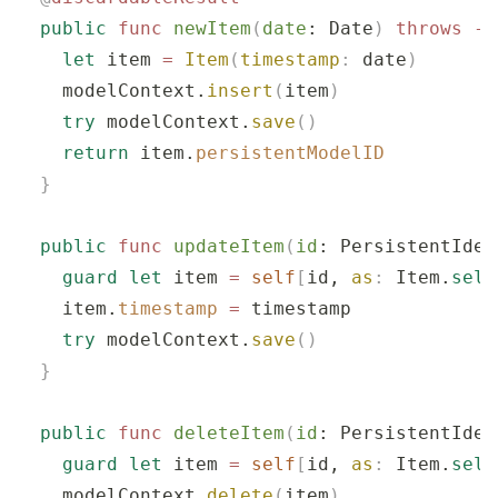
  public
 func
 newItem
(
date
: Date
)
 throws
 ->
    let
 item 
=
 Item
(
timestamp
:
 date
)
    modelContext.
insert
(
item
)
    try
 modelContext.
save
()
    return
 item.
persistentModelID
  }
  public
 func
 updateItem
(
id
: PersistentIden
    guard
 let
 item 
=
 self
[
id, 
as
:
 Item.
self
    item.
timestamp
 =
 timestamp
    try
 modelContext.
save
()
  }
  public
 func
 deleteItem
(
id
: PersistentIden
    guard
 let
 item 
=
 self
[
id, 
as
:
 Item.
self
    modelContext.
delete
(
item
)