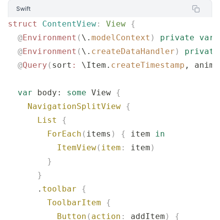
Swift
struct
 ContentView
:
 View 
{
  @
Environment
(
\.
modelContext
)
 private
 var
 
  @
Environment
(
\.
createDataHandler
)
 private
  @
Query
(
sort
:
 \Item.
createTimestamp
, anima
  var
 body: 
some
 View 
{
    NavigationSplitView
 {
      List
 {
        ForEach
(
items
)
 {
 item 
in
          ItemView
(
item
:
 item
)
        }
      }
      .
toolbar
 {
        ToolbarItem
 {
          Button
(
action
:
 addItem
)
 {