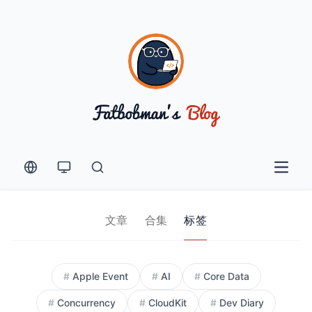
Open 
文章
合集
标签
Guest Post
#
Apple Event
#
AI
#
Core Data
#
Concurrency
#
CloudKit
#
Dev Diary