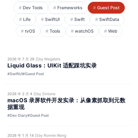
#
Dev Tools
#
Frameworks
#
Guest Post
#
Life
#
SwiftUI
#
Swift
#
SwiftData
#
tvOS
#
Tools
#
watchOS
#
Web
2026 年 7 月 29 日
by Megabits
Liquid Glass：UIKit 适配踩坑实录
#SwiftUI
#Guest Post
2026 年 2 月 4 日
by Sintone
macOS 录屏软件开发实录：从像素抓取到元数
据重现
#Dev Diary
#Guest Post
2026 年 1 月 14 日
by Ronnie Wong