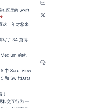
选
社区里的 Swift
 →
，愿这一年对您来
写了 34 篇博
edium 的统
 中 ScrollView
5 和 SwiftData
信 ）：
的外观和交互行为
一