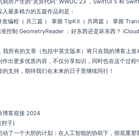
注入机制所产生的“灵异代码”
WWDC 23 ，SwiftUI 5 和 Sw
 年投入最多精力的五篇作品则是：
中的并发编程（ 共三篇 ）
掌握 TipKit（ 共两篇 ）
掌握 Tran
的精准控制
GeometryReader ：好东西还是坏东西？
iClou
开始，我所有的文章（包括中英文版本）将只在我的
博客
上发
创作出更多优质内容，不仅分享知识，同时也在这个过程
者的支持，期待我们在未来的日子里继续同行！
博客迎接 2024
坡肘子)
启动了一个大胆的计划：在人工智能的协助下，彻底重塑