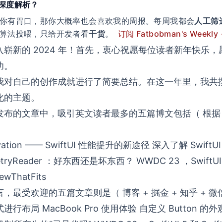
类深度解析？
你有胃口，那你大概率也会喜欢我的周报。每周我都会
人工筛
算法投喂，只给开发者看
干货
。
订阅 Fatbobman's Weekly
崭新的 2024 年！首先，衷心祝愿每位读者新年快乐
功。
年，我对自己的创作成就进行了简要总结。在这一年里，我共撰
化的主题。
所发布的文章中，吸引英文读者最多的五篇博文包括（ 根据 M
ation —— SwiftUI 性能提升的新途径
深入了解 SwiftUI 5
etryReader ：好东西还是坏东西？
WWDC 23 ，SwiftUI 
ewThatFits
最受欢迎的五篇文章则是（ 博客 + 掘金 + 知乎 + 微
的方式进行布局
MacBook Pro 使用体验
自定义 Button 